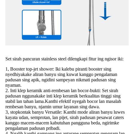
Set sirah pancuran stainless steel dilengkapi fitur ing ngisor iki:
1, Booster top-jet shower: Iki kalebu piranti booster sing
nyedhiyakake aliran banyu sing kuwat kanggo pengalaman
padusan sing apik, ngidini sampeyan nikmati padusan sing
nyaman.
2. Inti klep keramik anti-rembesan lan bocor-bukti: Set sirah
padusan nggunakake inti klep keramik berkualitas tinggi sing
stabil lan tahan lama.Kanthi efektif nyegah bocor lan masalah
rembesan banyu, njamin umur layanan sing dawa.
3, stopkontak banyu Versatile: Kanthi mode aliran banyu luwes
kayata udan, semprotan, lan pijet, sirah padusan pesawat caters
kanggo macem-macem kabutuhan pangguna beda, ngirimke
pengalaman padusan pribadi.
4, Ngalih kanthi gampang ing antarane semprotan genggam lan