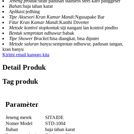
Jeneng produk:
sirah padusan stainless steel karo panggeser
Bahan:
baja tahan karat
Aplikasi:
jedhing
Tipe Aksesori Kran Kamar Mandi:
Ngusapake Bar
Fitur Kran Kamar Mandi:
Kanthi Diverter
Metode kontrol stopkontak:
siji nangani lan kontrol pindho
Bentuk semprotan ndhuwur:
babak
Tipe Shower Bracket:
bisa diangkat, bisa diputer
Metode saluran banyu:
semprotan ndhuwur, padusan tangan,
kran banyu
Kirimi email kanggo kita
Detail Produk
Tag produk
Paramèter
Jeneng merek
SITAIDE
Nomer Model
STD-1004
Bahan
baja tahan karat