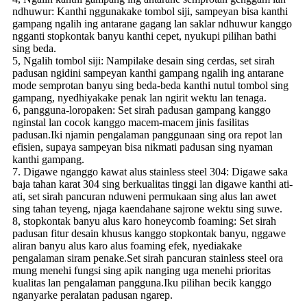
ndhuwur: Kanthi nggunakake tombol siji, sampeyan bisa kanthi
gampang ngalih ing antarane gagang lan saklar ndhuwur kanggo
ngganti stopkontak banyu kanthi cepet, nyukupi pilihan bathi
sing beda.
5, Ngalih tombol siji: Nampilake desain sing cerdas, set sirah
padusan ngidini sampeyan kanthi gampang ngalih ing antarane
mode semprotan banyu sing beda-beda kanthi nutul tombol sing
gampang, nyedhiyakake penak lan ngirit wektu lan tenaga.
6, pangguna-loropaken: Set sirah padusan gampang kanggo
nginstal lan cocok kanggo macem-macem jinis fasilitas
padusan.Iki njamin pengalaman panggunaan sing ora repot lan
efisien, supaya sampeyan bisa nikmati padusan sing nyaman
kanthi gampang.
7. Digawe nganggo kawat alus stainless steel 304: Digawe saka
baja tahan karat 304 sing berkualitas tinggi lan digawe kanthi ati-
ati, set sirah pancuran nduweni permukaan sing alus lan awet
sing tahan teyeng, njaga kaendahane sajrone wektu sing suwe.
8, stopkontak banyu alus karo honeycomb foaming: Set sirah
padusan fitur desain khusus kanggo stopkontak banyu, nggawe
aliran banyu alus karo alus foaming efek, nyediakake
pengalaman siram penake.Set sirah pancuran stainless steel ora
mung menehi fungsi sing apik nanging uga menehi prioritas
kualitas lan pengalaman pangguna.Iku pilihan becik kanggo
nganyarke peralatan padusan ngarep.