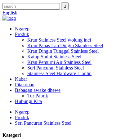
English
Ngarep
Produk
Kran Stainless Steel wolung inci
Kran Panas Lan Dingin Stainless Steel
Kran Dingin Tunggal Stainless Steel
Katup Sudut Stainless Steel
Kran Pemurni Air Stainless Steel
Seri Pancuran Stainless Steel
Stainless Steel Hardware Liontin
Kabar
Pitakonan
Babagan awake dhewe
Tur Pabrik
Hubungi Kita
Ngarep
Produk
Seri Pancuran Stainless Steel
Kategori