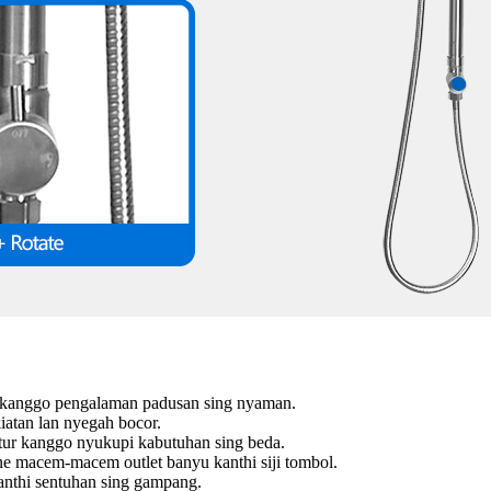
 kanggo pengalaman padusan sing nyaman.
iatan lan nyegah bocor.
atur kanggo nyukupi kabutuhan sing beda.
ne macem-macem outlet banyu kanthi siji tombol.
anthi sentuhan sing gampang.