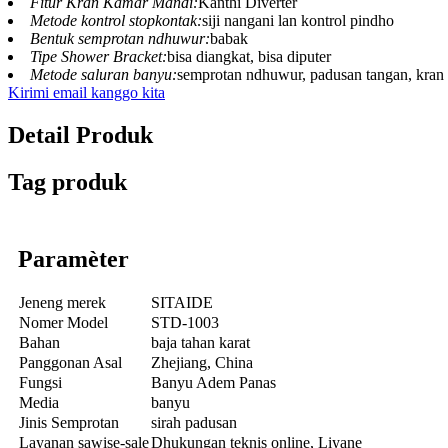
Fitur Kran Kamar Mandi:
Kanthi Diverter
Metode kontrol stopkontak:
siji nangani lan kontrol pindho
Bentuk semprotan ndhuwur:
babak
Tipe Shower Bracket:
bisa diangkat, bisa diputer
Metode saluran banyu:
semprotan ndhuwur, padusan tangan, kran
Kirimi email kanggo kita
Detail Produk
Tag produk
Paramèter
Jeneng merek
SITAIDE
Nomer Model
STD-1003
Bahan
baja tahan karat
Panggonan Asal
Zhejiang, China
Fungsi
Banyu Adem Panas
Media
banyu
Jinis Semprotan
sirah padusan
Layanan sawise-sale
Dhukungan teknis online, Liyane