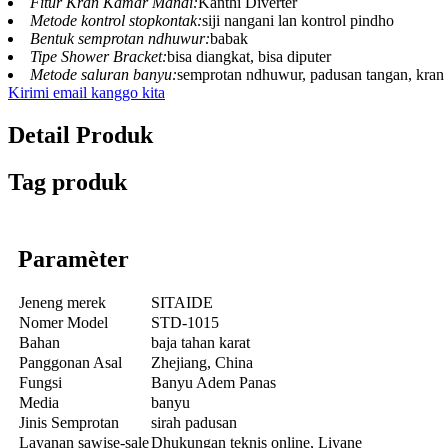
Fitur Kran Kamar Mandi:
Kanthi Diverter
Metode kontrol stopkontak:
siji nangani lan kontrol pindho
Bentuk semprotan ndhuwur:
babak
Tipe Shower Bracket:
bisa diangkat, bisa diputer
Metode saluran banyu:
semprotan ndhuwur, padusan tangan, kran
Kirimi email kanggo kita
Detail Produk
Tag produk
Paramèter
Jeneng merek
SITAIDE
Nomer Model
STD-1015
Bahan
baja tahan karat
Panggonan Asal
Zhejiang, China
Fungsi
Banyu Adem Panas
Media
banyu
Jinis Semprotan
sirah padusan
Layanan sawise-sale
Dhukungan teknis online, Liyane