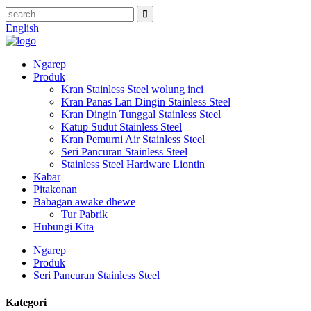
English
Ngarep
Produk
Kran Stainless Steel wolung inci
Kran Panas Lan Dingin Stainless Steel
Kran Dingin Tunggal Stainless Steel
Katup Sudut Stainless Steel
Kran Pemurni Air Stainless Steel
Seri Pancuran Stainless Steel
Stainless Steel Hardware Liontin
Kabar
Pitakonan
Babagan awake dhewe
Tur Pabrik
Hubungi Kita
Ngarep
Produk
Seri Pancuran Stainless Steel
Kategori